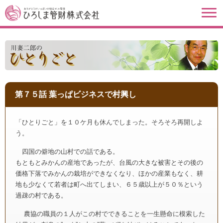
第７５話 葉っぱビジネスで村興し
「ひとりごと」を１０ケ月も休んでしまった。そろそろ再開しよ
う。
四国の僻地の山村での話である。
もともとみかんの産地であったが、台風の大きな被害とその後の
価格下落でみかんの栽培ができなくなり、ほかの産業もなく、耕
地も少なくて若者は町へ出てしまい、６５歳以上が５０％という
過疎の村である。
農協の職員の１人がこの村でできることを一生懸命に模索した