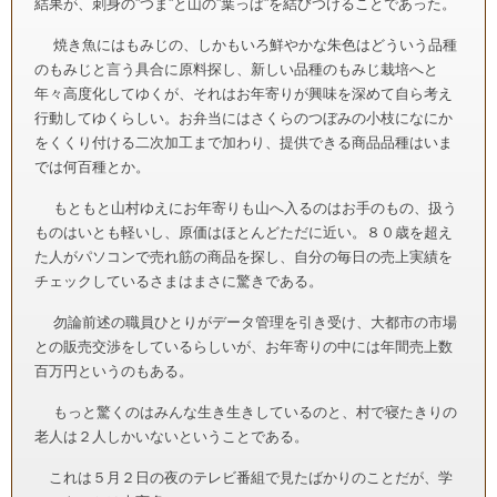
結果が、刺身の”つま”と山の”葉っぱ”を結びつけることであった。
焼き魚にはもみじの、しかもいろ鮮やかな朱色はどういう品種
のもみじと言う具合に原料探し、新しい品種のもみじ栽培へと
年々高度化してゆくが、それはお年寄りが興味を深めて自ら考え
行動してゆくらしい。お弁当にはさくらのつぼみの小枝になにか
をくくり付ける二次加工まで加わり、提供できる商品品種はいま
では何百種とか。
もともと山村ゆえにお年寄りも山へ入るのはお手のもの、扱う
ものはいとも軽いし、原価はほとんどただに近い。８０歳を超え
た人がパソコンで売れ筋の商品を探し、自分の毎日の売上実績を
チェックしているさまはまさに驚きである。
勿論前述の職員ひとりがデータ管理を引き受け、大都市の市場
との販売交渉をしているらしいが、お年寄りの中には年間売上数
百万円というのもある。
もっと驚くのはみんな生き生きしているのと、村で寝たきりの
老人は２人しかいないということである。
これは５月２日の夜のテレビ番組で見たばかりのことだが、学