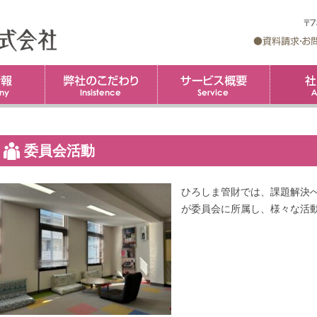
企業情報
弊社のこだわり
コ
サービス概
ン
テ
ン
ツ
へ
ス
キ
委員会活動
ッ
プ
ひろしま管財では、課題解決
が委員会に所属し、様々な活