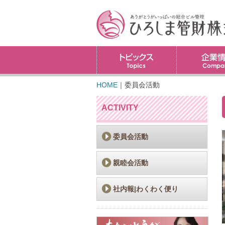
トピックス
HOME
｜
委員会活動
ACTIVITY
委員会活動
親睦会活動
社内報|わくわく便り