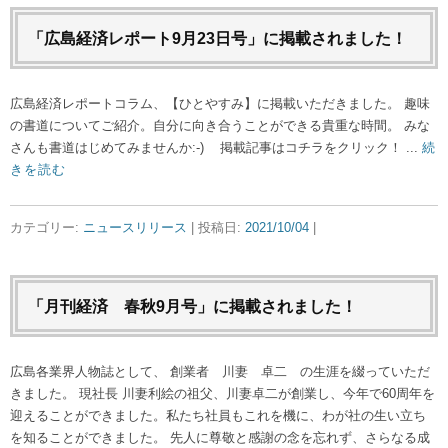
「広島経済レポート9月23日号」に掲載されました！
広島経済レポートコラム、【ひとやすみ】に掲載いただきました。 趣味
の書道についてご紹介。自分に向き合うことができる貴重な時間。 みな
さんも書道はじめてみませんか:-) 掲載記事はコチラをクリック！ ...
続
きを読む
カテゴリー:
ニュースリリース
| 投稿日:
2021/10/04
|
「月刊経済 春秋9月号」に掲載されました！
広島各業界人物誌として、 創業者 川妻 卓二 の生涯を綴っていただ
きました。 現社長 川妻利絵の祖父、川妻卓二が創業し、今年で60周年を
迎えることができました。私たち社員もこれを機に、わが社の生い立ち
を知ることができました。 先人に尊敬と感謝の念を忘れず、さらなる成