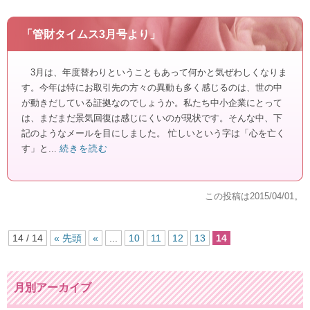
「管財タイムス3月号より」
3月は、年度替わりということもあって何かと気ぜわしくなりま
す。今年は特にお取引先の方々の異動も多く感じるのは、世の中
が動きだしている証拠なのでしょうか。私たち中小企業にとって
は、まだまだ景気回復は感じにくいのが現状です。そんな中、下
記のようなメールを目にしました。 忙しいという字は「心を亡く
す」と...
続きを読む
この投稿は
2015/04/01
。
14 / 14
« 先頭
«
...
10
11
12
13
14
月別アーカイブ