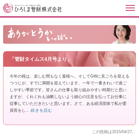
「管財タイムス4月号より」
今年の桜は、楽しむ間もなく葉桜へ、そしてGWに見ごろを迎える
つつじが、すでに満開を迎えています。一年で一番きれいで過ご
しやすい季節です。皆さんの仕事も取り組みやすい時期だと思い
ますが、くれぐれも油断しないよう細心の注意を払ってお仕事に
従事していただきたいと思います。さて、ある経済団体で私が委
員長をし...
続きを読む
この投稿は
2015/04/27
。