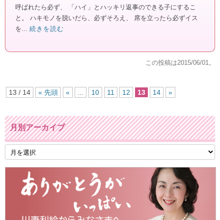
呼ばれたら必ず、 「ハイ」とハッキリ返事のできる子にするこ
と。 ハキモノを脱いだら、必ずそろえ、 席を立ったら必ずイス
を...
続きを読む
この投稿は
2015/06/01
。
13 / 14
« 先頭
«
...
10
11
12
13
14
»
月別アーカイブ