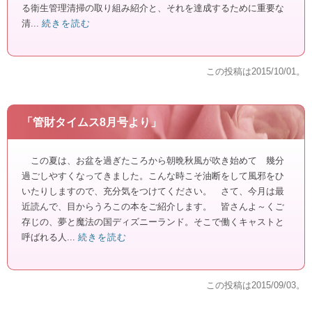
る衛生管理清掃の取り組み紹介と、それを達成するために重要な
清...
続きを読む
この投稿は
2015/10/01
。
「管財タイムス8月号より」
この夏は、お盆を過ぎたころから朝晩秋風が吹き始めて 幾分
過ごしやすくなってきました。こんな時こそ油断をして風邪をひ
いたりしますので、充分気をつけてください。 さて、今月は最
近読んで、目からうろこの本をご紹介します。 皆さんよ～くご
存じの、夢と魔法の国ディズニーランド。そこで働くキャストと
呼ばれる人...
続きを読む
この投稿は
2015/09/03
。