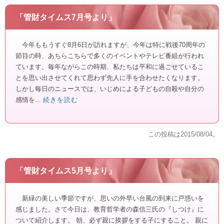
「管財タイムス7月号より」
今年ももうすぐ8月6日が訪れますが、今年は特に戦後70周年の
節目の時、あちらこちらで多くのイベントやテレビ番組が行われ
ています。毎年ながらこの時期、私たちは平和に過ごせているこ
とを思い出させてくれて思わず先人に手を合わせたくなります。
しかし毎日のニュースでは、いじめによる子どもの自殺や自分の
感情を...
続きを読む
この投稿は
2015/08/04
。
「管財タイムス5月号より」
新緑の美しい季節ですが、思いの外早い台風の到来に戸惑いを
感じました。さて今日は、教育哲学者の森信三氏の『しつけ』に
ついて紹介します。 朝、必ず親に挨拶をする子にすること。 親に