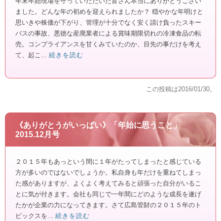
年末年始現場を守っていただいた皆さん本当にありがとうござい
ました。どんな年の初めを迎えられましたか？ 穏やかな年明けと
思いきや株価が下がり、管理が十分でなく安く請け負ったスキー
バスの事故、悪徳な産廃業者による賞味期限切れの冷凍食品の転
売。コンプライアンスを甘くみていたのか、目先の事だけを考え
て、起こ...
続きを読む
この投稿は
2016/01/30
。
《ありがとうがいっぱい》「年始に思うこと」
2015.12月号
２０１５年もあっという間に１年がたってしまったと感じている
方が多いのではないでしょうか。私自身も年だけを重ねてしまっ
た感がありますが、よくよく考えてみると頑張った自分がいるこ
とに気が付きます。会社も同じで一年間にどのような成長を遂げ
たかが企業の力になってきます。さて広島管財の２０１５年のト
ピックスを...
続きを読む