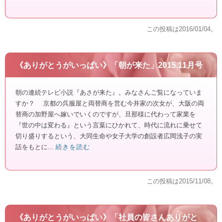
この投稿は
2016/01/04
。
《ありがとうがいっぱい》「朝が来た」2015.11月号
朝の連続テレビ小説『あさが来た』。みなさんご覧になっていま
すか？ 京都の呉服屋と両替商を営む今井家の次女が、大阪の両
替商の加野屋へ嫁いでいくのですが、旦那様に代わって家業を
『世の中は変わる』という言葉にひかれて、時代に流れに乗せて
切り盛りするという、大同生命や女子大学の創設者広岡浅子の実
話をもとに...
続きを読む
この投稿は
2015/11/08
。
《ありがとうがいっぱい》「社員の皆さんありがと