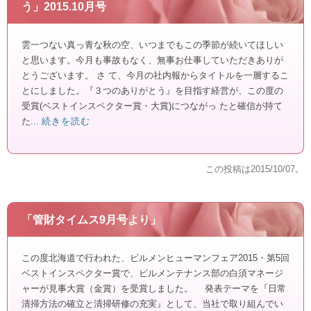
う」2015.10月号
雲一つない真っ青な秋の空、いつまでもこの季節が続いてほしい
と思います。今月も事故もなく、無事お仕事していただきありが
とうございます。 さ て、今月の社内報からタイトルを一層するこ
とにしました。『３つのありがとう』を目指す経営が、この度の
受賞(ベストインスペクター賞・大賞)につながっ たと確信が持て
た...
続きを読む
この投稿は
2015/10/07
。
「管財タイムス9月号より」
この度北海道で行われた、ビルメンヒューマンフェア2015・第5回
ベストインスペクター賞で、ビルメンテナンス部の白須マネージ
ャーが見事大賞（金賞）を受賞しました。 発表テーマを『日常
清掃方法の確立と清掃研修の充実』として、当社で取り組んでい