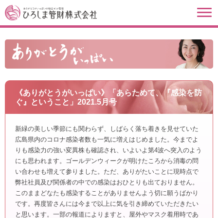
《ありがとうがいっぱい》「あらためて、『感染を防
ぐ』ということ」2021.5月号
新緑の美しい季節にも関わらず、しばらく落ち着きを見せていた
広島県内のコロナ感染者数も一気に増えはじめました。今までよ
りも感染力の強い変異株も確認され、いよいよ第4波へ突入のよう
にも思われます。ゴールデンウィークが明けたころから消毒の問
い合わせも増えて参りました。ただ、ありがたいことに現時点で
弊社社員及び関係者の中での感染はおひとりも出ておりません。
このままどなたも感染することがありませんよう切に願うばかり
です。再度皆さんには今まで以上に気を引き締めていただきたい
と思います。一部の報道によりますと、屋外やマスク着用時であ