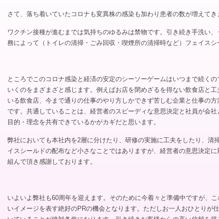
さて、落ち着いていたコロナも変異株の感染も加わり患者の数が増えてき
ワクチン接種が進むまでは気持ちのゆるみは禁物です。引き続き手洗い、
務によって（トイレの清掃・ごみ回収・喫煙所の清掃時など）フェイスシ
ところでこのコロナ感染と経済の安定のシーソーゲームはいつまで続くの
いくのをまざまざと感じます。例えばお店を閉めざるを得ない飲食店と工
いる飲食店、今まで通りの仕事のやり方しかできず苦しむ企業と仕事の方
です。共通していることは、経営者のスピーディな意思決定と社員が会社
目的・理念を共有できているかがカギだと思います。
弊社においても本社内を2層に分けたり、研修の実施に工夫をしたり、清
イスシールドの配布など小さなことではありますが、経営者の意思決定に
組んで頂き感謝しております。
いよいよ弊社も60周年を迎えます。そのために今着々と準備中ですが、
いイメージを表す絶好のPRの機会となります。ただしお一人おひとりが