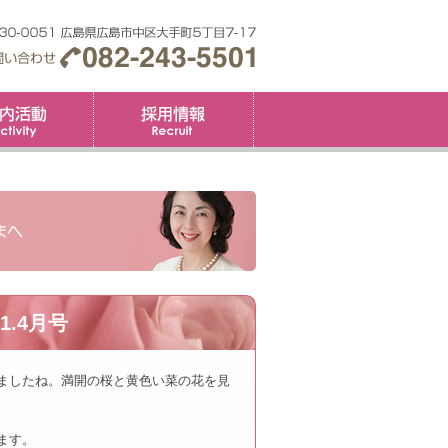
要
社内活動
採用情報
広島管財ブログ
.4月号
ましたね。満開の桜と黄色い菜の花を見
ます。