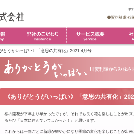
企業情報
弊社のこだわり
コ
サービス概
ン
テ
ン
ツ
がとうがいっぱい》「意思の共有化」2021.4月号
へ
ス
キ
ッ
プ
《ありがとうがいっぱい》「意思の共有化」2021
桜の開花が平年より早かったですが、それでも長く花を楽しむことが出来
るたび『日本に住んでいてよかった！』と思います。
これからは一雨ごとに新緑が鮮やかになり季節の変化を楽しむことが出来