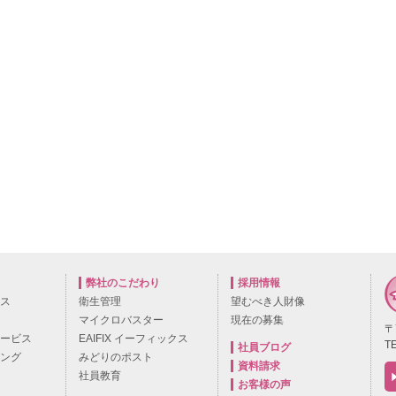
弊社のこだわり
採用情報
ビス
衛生管理
望むべき人財像
マイクロバスター
現在の募集
〒
サービス
EAIFIX イーフィックス
TE
社員ブログ
ニング
みどりのポスト
資料請求
社員教育
お客様の声