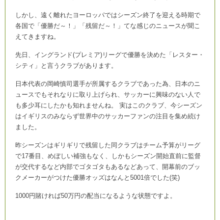
しかし、遠く離れたヨーロッパではシーズン終了を迎える時期で
各国で「優勝だ～！」「残留だ～！」てな感じのニュースが聞こ
えてきますね。
先日、イングランド(プレミア)リーグで優勝を決めた「レスター・
シティ」と言うクラブがあります。
日本代表の岡崎慎司選手が所属するクラブであった為、日本のニ
ュースでもそれなりに取り上げられ、サッカーに興味のない人で
も多少耳にしたかも知れませんね。 実はこのクラブ、今シーズン
はイギリスのみならず世界中のサッカーファンの注目を集め続け
ました。
昨シーズンはギリギリで残留した同クラブはチーム予算がリーグ
で17番目、めぼしい補強もなく、しかもシーズン開始直前に監督
が交代するなど内部でゴタゴタもあるなどあって、開幕前のブッ
クメーカーがつけた優勝オッズはなんと5001倍でした(笑)
1000円賭ければ50万円の配当になるような状態ですよ。