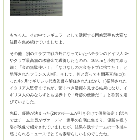
もちろん、その中でレギュラーとして活躍する岡崎選手も大変な
注目を集め続けていましたよ。
その他、別のクラブで戦力外になっていたベテランのドイツ人DF
やクラブ最高額の移籍金で獲得したものの、169cmと小柄で線も
細く「金の無駄使い！」「なけなしのお金をドブに捨てた！」と
酷評されたフランス人MF、そして、何と言っても開幕直前に(た
った4ヶ月でギリシャ代表監督を解任されたばかり！)招聘された
イタリア人監督までもが、驚くべき活躍を見せる結果になり、イ
ギリス人のみならずとも世界中で「奇跡の優勝だ！」と称賛を浴
びていました。
先日、優勝が決まった(2位のチームが引き分けて優勝決定！)試合
ではチーム全員がヴァーディー選手の自宅に集まり、優勝を祝う
姿が映像で紹介されていましたが、結果を残すチームの一体感を
感じられるニュースでとても素晴らしいものでしたね。