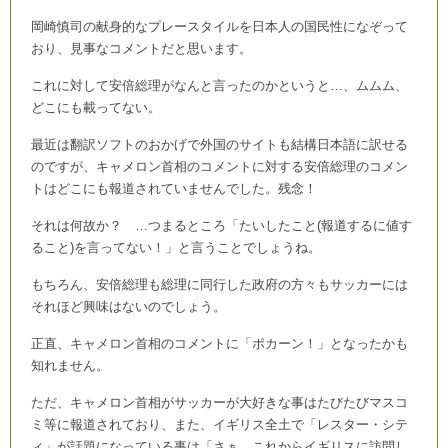
岡崎慎司の献身的なプレースタイルを日本人の国民性になぞって
おり、見事なコメントだと思います。
これに対して安倍総理がなんと言ったのかというと…、ムムム、
どこにも載ってない。
最近は翻訳ソフトのおかげで外国のサイトも結構日本語に訳せる
のですが、キャメロン首相のコメントに対する安倍総理のコメン
トはどこにも報道されていませんでした。残念！
それは何故か？ …つまるところ「たいしたこと(報道するに値す
ること)を言ってない！」と言うことでしょうね。
もちろん、安倍総理も総理に同行した政府の方々もサッカーには
それほど興味はないのでしょう。
正直、キャメロン首相のコメントに「ポカーン！」となったかも
知れません。
ただ、キャメロン首相がサッカーが大好きな事はたびたびマスコ
ミ等に報道されており、また、イギリス全土で「レスター・シテ
ィ」が話題になっている事は「さぁ、これからイギリスに訪問し