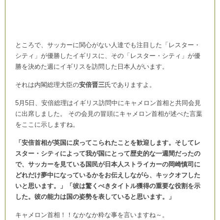
ところで、サッカーに関心がない人達でも注目した「レスター・
シティ」が優勝したイギリスに、その「レスター・シティ」が優
勝を決めた週にイギリスを訪問した日本人がいます。
それは内閣総理大臣の
安倍晋三
氏でありますよ。
5月5日、安倍総理はイギリス訪問中にキャメロン首相と共同会見
に出席しました。 その会見の冒頭にキャメロン首相が述べた言葉
をここに示しますね。
「安倍首相が英国に戻ってこられたことを歓迎します。そしてレ
スター・シティによって我が国にとって歴史的な一週間だったの
で、サッカーを見ている国民が日本人ストライカーの岡崎慎司に
どれだけ夢中になっているかをお伝えしながら、キックオフした
いと思います。」「彼は驚くべきタイトル獲得の重要な役割を示
した。彼の能力は国の姿勢を表していると思います。」
キャメロン首相！！なかなか粋な事を言いますね～。