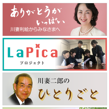
ア
ー
カ
イ
ブ