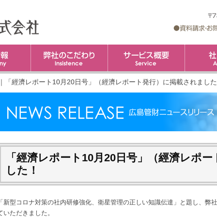
企業情報
弊社のこだわり
コ
サービス概
ン
テ
ン
ツ
｜
「經濟レポート10月20日号」（經濟レポート発行）に掲載されまし
へ
ス
キ
ッ
プ
「經濟レポート10月20日号」（經濟レポ
した！
「新型コロナ対策の社内研修強化、衛星管理の正しい知識伝達」と題し、弊
ていただきました。