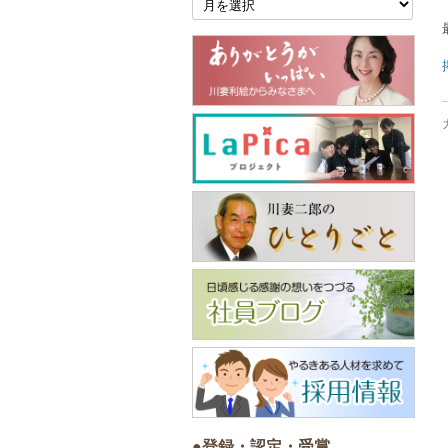
別
ア
ー
カ
イ
ブ
●登録・認定・受賞