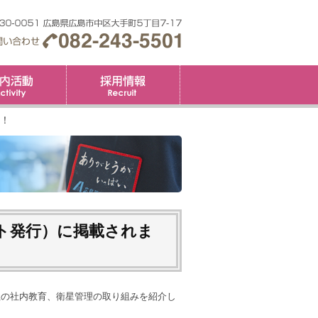
要
社内活動
採用情報
た！
広島管財ブログ
ート発行）に掲載されま
社の社内教育、衛星管理の取り組みを紹介し