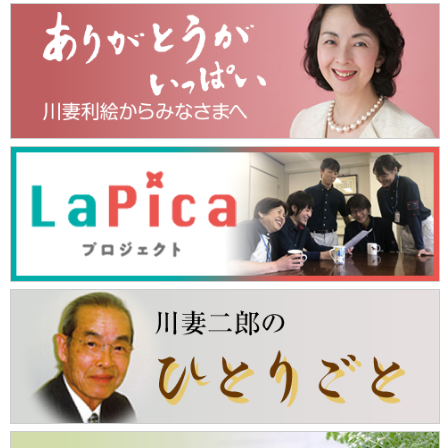
ー
カ
イ
ブ