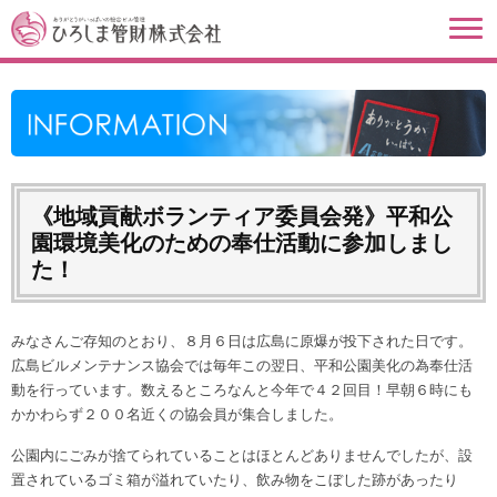
《地域貢献ボランティア委員会発》平和公
園環境美化のための奉仕活動に参加しまし
た！
みなさんご存知のとおり、８月６日は広島に原爆が投下された日です。
広島ビルメンテナンス協会では毎年この翌日、平和公園美化の為奉仕活
動を行っています。数えるところなんと今年で４２回目！早朝６時にも
かかわらず２００名近くの協会員が集合しました。
公園内にごみが捨てられていることはほとんどありませんでしたが、設
置されているゴミ箱が溢れていたり、飲み物をこぼした跡があったり