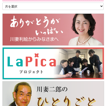
月
別
ア
ー
カ
イ
ブ