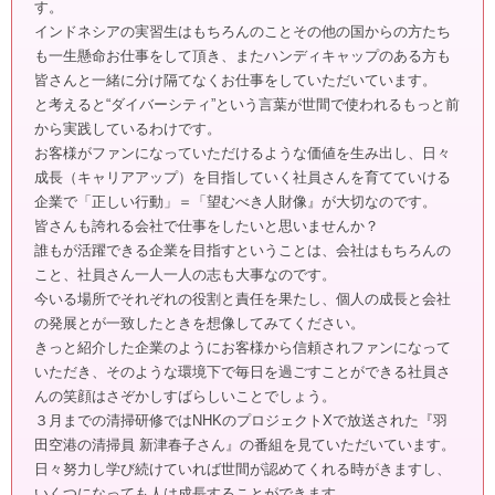
す。
インドネシアの実習生はもちろんのことその他の国からの方たち
も一生懸命お仕事をして頂き、またハンディキャップのある方も
皆さんと一緒に分け隔てなくお仕事をしていただいています。
と考えると“ダイバーシティ”という言葉が世間で使われるもっと前
から実践しているわけです。
お客様がファンになっていただけるような価値を生み出し、日々
成長（キャリアアップ）を目指していく社員さんを育てていける
企業で「正しい行動」＝「望むべき人財像』が大切なのです。
皆さんも誇れる会社で仕事をしたいと思いませんか？
誰もが活躍できる企業を目指すということは、会社はもちろんの
こと、社員さん一人一人の志も大事なのです。
今いる場所でそれぞれの役割と責任を果たし、個人の成長と会社
の発展とが一致したときを想像してみてください。
きっと紹介した企業のようにお客様から信頼されファンになって
いただき、そのような環境下で毎日を過ごすことができる社員さ
んの笑顔はさぞかしすばらしいことでしょう。
３月までの清掃研修ではNHKのプロジェクトXで放送された『羽
田空港の清掃員 新津春子さん』の番組を見ていただいています。
日々努力し学び続けていれば世間が認めてくれる時がきますし、
いくつになっても人は成長することができます。