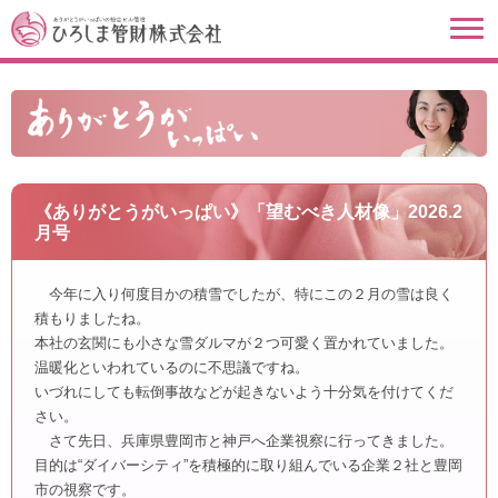
《ありがとうがいっぱい》「望むべき人材像」2026.2
月号
今年に入り何度目かの積雪でしたが、特にこの２月の雪は良く
積もりましたね。
本社の玄関にも小さな雪ダルマが２つ可愛く置かれていました。
温暖化といわれているのに不思議ですね。
いづれにしても転倒事故などが起きないよう十分気を付けてくだ
さい。
さて先日、兵庫県豊岡市と神戸へ企業視察に行ってきました。
目的は“ダイバーシティ”を積極的に取り組んでいる企業２社と豊岡
市の視察です。