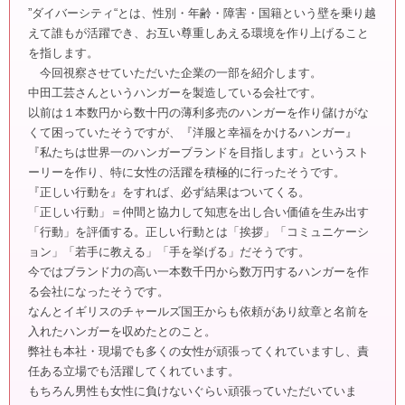
”ダイバーシティ“とは、性別・年齢・障害・国籍という壁を乗り越
えて誰もが活躍でき、お互い尊重しあえる環境を作り上げること
を指します。
今回視察させていただいた企業の一部を紹介します。
中田工芸さんというハンガーを製造している会社です。
以前は１本数円から数十円の薄利多売のハンガーを作り儲けがな
くて困っていたそうですが、『洋服と幸福をかけるハンガー』
『私たちは世界一のハンガーブランドを目指します』というスト
ーリーを作り、特に女性の活躍を積極的に行ったそうです。
『正しい行動を』をすれば、必ず結果はついてくる。
「正しい行動」＝仲間と協力して知恵を出し合い価値を生み出す
「行動」を評価する。正しい行動とは「挨拶」「コミュニケーシ
ョン」「若手に教える」「手を挙げる」だそうです。
今ではブランド力の高い一本数千円から数万円するハンガーを作
る会社になったそうです。
なんとイギリスのチャールズ国王からも依頼があり紋章と名前を
入れたハンガーを収めたとのこと。
弊社も本社・現場でも多くの女性が頑張ってくれていますし、責
任ある立場でも活躍してくれています。
もちろん男性も女性に負けないぐらい頑張っていただいていま