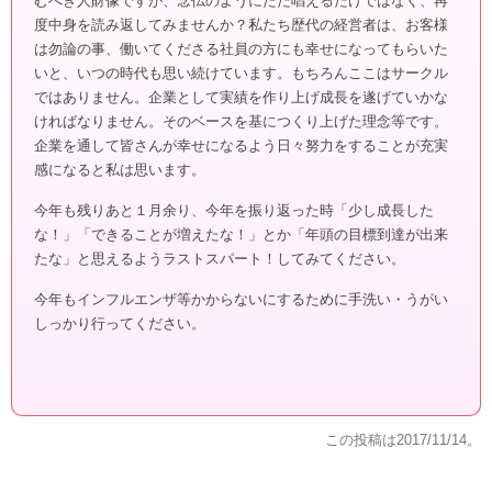
むべき人財像ですが、念仏のようにただ唱えるだけではなく、再
度中身を読み返してみませんか？私たち歴代の経営者は、お客様
は勿論の事、働いてくださる社員の方にも幸せになってもらいた
いと、いつの時代も思い続けています。もちろんここはサークル
ではありません。企業として実績を作り上げ成長を遂げていかな
ければなりません。そのベースを基につくり上げた理念等です。
企業を通して皆さんが幸せになるよう日々努力をすることが充実
感になると私は思います。
今年も残りあと１月余り、今年を振り返った時「少し成長した
な！」「できることが増えたな！」とか「年頭の目標到達が出来
たな」と思えるようラストスパート！してみてください。
今年もインフルエンザ等かからないにするために手洗い・うがい
しっかり行ってください。
この投稿は
2017/11/14
。