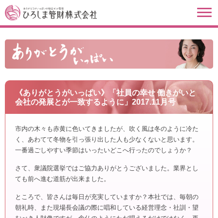
《ありがとうがいっぱい》「社員の幸せ 働きがいと
会社の発展とが一致するように」2017.11月号
市内の木々も赤黄に色いてきましたが、吹く風は冬のように冷た
く、あわてて冬物を引っ張り出した人も少なくないと思います。
一番過ごしやすい季節はいったいどこへ行ったのでしょうか？
さて、衆議院選挙ではご協力ありがとうございました。業界とし
ても前へ進む道筋が出来ました。
ところで、皆さんは毎日が充実していますか？本社では、毎朝の
朝礼時、また現場長会議の際に唱和している経営理念・社訓・望