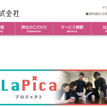
企業情報
弊社のこだわり
コ
サービス概
ン
テ
ン
ツ
へ
ス
キ
ッ
プ