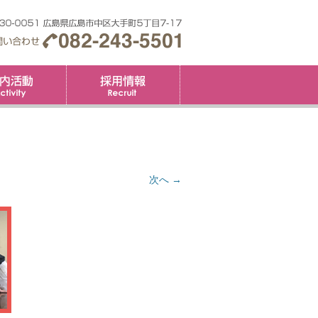
要
社内活動
採用情報
次へ →