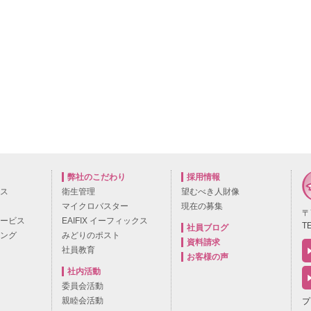
弊社のこだわり
採用情報
ビス
衛生管理
望むべき人財像
マイクロバスター
現在の募集
〒
サービス
EAIFIX イーフィックス
TE
社員ブログ
ニング
みどりのポスト
資料請求
社員教育
お客様の声
社内活動
委員会活動
親睦会活動
プ