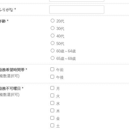
ふりがな *
年齢 *
20代
30代
40代
50代
60歳～64歳
65歳～69歳
勤務希望時間帯 *
午前
午後
勤務不可曜日 *
月
火
水
木
金
土