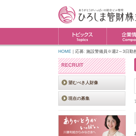
トピックス
HOME
｜
応募: 施設警備員※週2～3日勤
RECRUIT
望むべき人財像
現在の募集