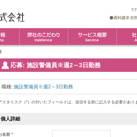
企業情報
弊社のこだわり
コ
サービス概
ン
テ
ン
ツ
務
へ
ス
キ
応募: 施設警備員※週2～3日勤務
ッ
プ
職種:
施設警備員※週2～3日勤務
アスタリスク（*）の付いたフィールドは、送信する前に記入する必要があり
個人詳細
お名前 *