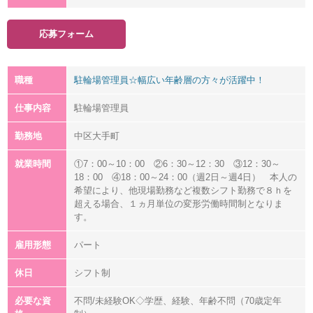
応募フォーム
職種
駐輪場管理員☆幅広い年齢層の方々が活躍中！
仕事内容
駐輪場管理員
勤務地
中区大手町
就業時間
①7：00～10：00 ②6：30～12：30 ③12：30～
18：00 ④18：00～24：00（週2日～週4日） 本人の
希望により、他現場勤務など複数シフト勤務で８ｈを
超える場合、１ヵ月単位の変形労働時間制となりま
す。
雇用形態
パート
休日
シフト制
必要な資
不問/未経験OK◇学歴、経験、年齢不問（70歳定年