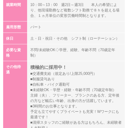
就業時間
10：00～13：00 週2日～週3日 本人の希望によ
り、他現場勤務など複数シフト勤務で８ｈを超える場
合、１ヵ月単位の変形労働時間制となります。
雇用形態
パート
休日
土・日・祝日・その他 シフト制（ローテーション）
必要な資
不問/未経験OK◇学歴、経験、年齢不問（70歳定年
格
制）
その他待
積極的に採用中！
遇
■交通費支給（規定あり/上限25,000円）
■制服貸与あり
■自転車・バイク通勤可
■未経験OK・学歴・経験・年齢不問（70歳定年制）
主婦（夫）、フリーター、ブランクのある方、定年後
の方など幅広い年齢、出身の方が活躍しています。
■3時間のお仕事となります。
予定も立てやすくプライベートも充実！Wワークにも
最適です！
■清掃スタッフのご経験がある方はもちろん、未経験者
も大歓迎！