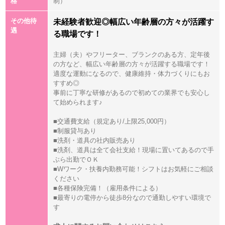
格
制）
その他待
未経験者歓迎◎幅広い年齢層の方々が活躍す
遇
る職場です！
主婦（夫）やフリーター、ブランクのある方、定年後
の方など、幅広い年齢層の方々が活躍する職場です！
適度な運動になるので、健康維持・体力づくりにもお
すすめ◎
事前に丁寧な研修があるので初めての業界でも安心し
て始められます♪
■交通費支給（規定あり/上限25,000円）
■制服貸与あり
■洗剤・道具の社内販売あり
■洗剤、道具は全て会社支給！現場に置いてあるので手
ぶら出勤でＯＫ
■Wワーク・扶養内勤務可能！シフトはお気軽にご相談
ください
■各種保険完備！（雇用条件による）
■最寄りの電停から徒歩8分なので通勤しやすい環境で
す