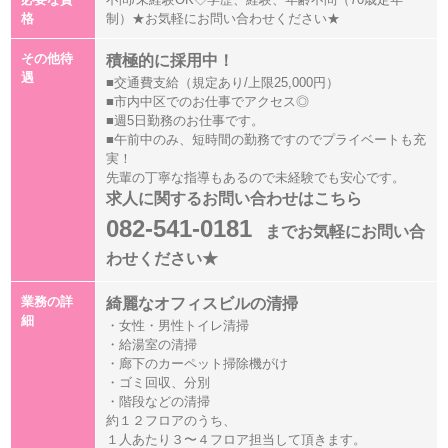
格
制）★お気軽にお問い合わせください★
その他待
積極的に採用中！
遇
■交通費支給（規定あり/上限25,000円）
■市内中区でのお仕事でアクセス◎
■週5日勤務のお仕事です。
■午前中のみ、短時間の勤務ですのでプライベートも充
実！
先輩の丁寧な指導もあるので未経験でも安心です。
求人に関するお問い合わせはこちら
082-541-0181
までお気軽にお問い合
わせください★
業務の詳
綺麗なオフィスビルの清掃
細
・女性・男性トイレ清掃
・給湯室の清掃
・廊下のカーペット掃除機がけ
・ゴミ回収、分別
・階段などの清掃
約１２フロアのうち、
１人あたり３〜４フロア担当して頂きます。