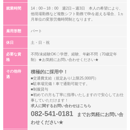
就業時間
14：00～18：00 週2日～週3日 本人の希望により、
他現場勤務など複数シフト勤務で8hを超える場合、1ヵ
月単位の変形労働時間制となります。
雇用形態
パート
休日
土・日・祝
必要な資
不問/未経験OK◇学歴、経験、年齢不問（70歳定年
格
制）★お気軽にお問い合わせください★
その他待
積極的に採用中！
遇
■交通費支給（規定あり/上限25,000円）
■駐車場完備！車で通勤可能です。
■制服貸与
■初めての方も丁寧に指導いたしますので安心してお仕
事していただけます！
求人に関するお問い合わせはこちら
082-541-0181
までお気軽にお問い合
わせください★