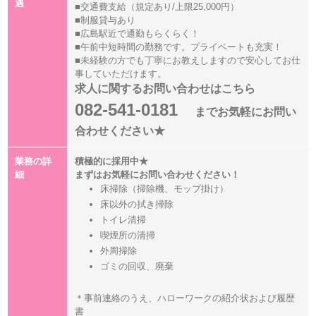
遇
■交通費支給（規定あり/上限25,000円）
■制服貸与あり
■広島駅近で通勤もらくらく！
■午前中短時間の勤務です。プライベートも充実！
■未経験の方でも丁寧にお教えしますので安心してお仕
事していただけます。
求人に関するお問い合わせはこちら
082-541-0181
までお気軽にお問い
合わせください★
業務の詳
積極的に採用中★
細
まずはお気軽にお問い合わせください！
床掃除（掃除機、モップ掛け）
床以外の拭き掃除
トイレ清掃
喫煙所の清掃
外周掃除
ゴミの回収、廃棄
＊事前連絡のうえ、ハローワークの紹介状および履歴
書