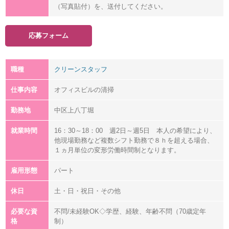
（写真貼付）を、送付してください。
応募フォーム
職種
クリーンスタッフ
仕事内容
オフィスビルの清掃
勤務地
中区上八丁堀
就業時間
16：30～18：00 週2日～週5日 本人の希望により、
他現場勤務など複数シフト勤務で８ｈを超える場合、
１ヵ月単位の変形労働時間制となります。
雇用形態
パート
休日
土・日・祝日・その他
必要な資
不問/未経験OK◇学歴、経験、年齢不問（70歳定年
格
制）