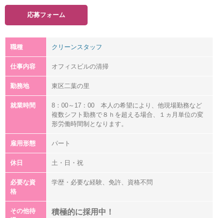
応募フォーム
職種
クリーンスタッフ
仕事内容
オフィスビルの清掃
勤務地
東区二葉の里
就業時間
8：00～17：00 本人の希望により、他現場勤務など
複数シフト勤務で８ｈを超える場合、１ヵ月単位の変
形労働時間制となります。
雇用形態
パート
休日
土・日・祝
必要な資
学歴・必要な経験、免許、資格不問
格
その他待
積極的に採用中！