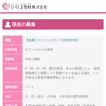
現在の募集
職種
【急募】クリーンスタッフ/広島市中区
仕事内容
オフィスビルの清掃
勤務地
中区小網町
就業時間
8：00～12：00 週3日程度 本人の希望により、他現
場勤務など複数シフト勤務で８ｈを超える場合、１ヵ
月単位の変形労働時間制となります。
雇用形態
パート
休日
土・日・祝日・その他 ※年2回土曜日出勤有
必要な資
不問/未経験OK◇学歴、経験、年齢不問（70歳定年