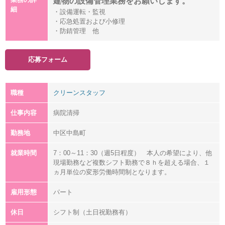
建物の設備管理業務をお願いします。
細
・設備運転・監視
・応急処置および小修理
・防錆管理 他
応募フォーム
職種
クリーンスタッフ
仕事内容
病院清掃
勤務地
中区中島町
就業時間
7：00～11：30（週5日程度） 本人の希望により、他
現場勤務など複数シフト勤務で８ｈを超える場合、１
ヵ月単位の変形労働時間制となります。
雇用形態
パート
休日
シフト制（土日祝勤務有）