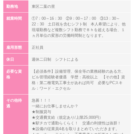
勤務地
東区二葉の里
就業時間
①7：00～16：30 ②9：00～17：00 ③13：30～
22：30 土日祝を含むシフト制 本人希望により、他
現場勤務など複数シフト勤務で８ｈを超える場合、１
ヵ月単位の変形の労働時間制となります。
雇用形態
正社員
休日
週休二日制 シフトによる
必要な資
【必須条件】設備管理、保全等の業務経験のある方、
格
ビル管理経験者優遇 学歴：高校以上 【その他】資
格：第二種電気工事士があれば尚可 必要なPCスキ
ル：ワード・エクセル
その他待
急募！！！
遇
一緒にお仕事しませんか？
★制服貸与
★交通費支給（規定あり/上限25,000円）
★駅チカで通勤らくらく！ 交通の利便性は抜群！
★設備の従業員4名を取りまとめていただきます。