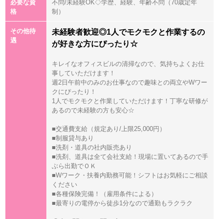
必要な資
不問/未経験OK◇学歴、経験、年齢不問（70歳定年
格
制）
その他待
未経験者歓迎◎1人でモクモクと作業するの
遇
が好きな方にぴったり☆
キレイなオフィスビルの清掃なので、気持ちよくお仕
事していただけます！
週2日午前中のみのお仕事なので趣味との両立やWワー
クにぴったり！
1人でモクモクと作業していただけます！丁寧な研修が
あるので未経験の方も安心☆
■交通費支給（規定あり/上限25,000円）
■制服貸与あり
■洗剤・道具の社内販売あり
■洗剤、道具は全て会社支給！現場に置いてあるので手
ぶら出勤でＯＫ
■Wワーク・扶養内勤務可能！シフトはお気軽にご相談
ください
■各種保険完備！（雇用条件による）
■最寄りの電停から徒歩1分なので通勤もラクラク