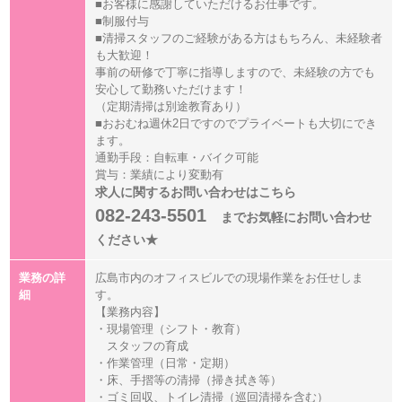
■お客様に感謝していただけるお仕事です。
■制服付与
■清掃スタッフのご経験がある方はもちろん、未経験者
も大歓迎！
事前の研修で丁寧に指導しますので、未経験の方でも
安心して勤務いただけます！
（定期清掃は別途教育あり）
■おおむね週休2日ですのでプライベートも大切にでき
ます。
通勤手段：自転車・バイク可能
賞与：業績により変動有
求人に関するお問い合わせはこちら
082-243-5501
までお気軽にお問い合わせ
ください★
業務の詳
広島市内のオフィスビルでの現場作業をお任せしま
細
す。
【業務内容】
・現場管理（シフト・教育）
スタッフの育成
・作業管理（日常・定期）
・床、手摺等の清掃（掃き拭き等）
・ゴミ回収、トイレ清掃（巡回清掃を含む）