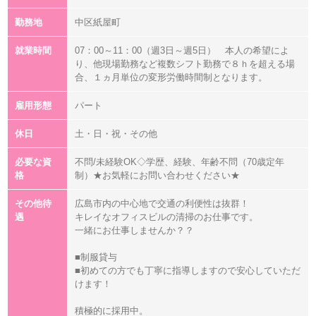
勤務地
中区紙屋町
就業時間
07：00～11：00（週3日～週5日） 本人の希望によ
り、他現場勤務など複数シフト勤務で８ｈを超える場
合、１ヵ月単位の変形労働時間制となります。
雇用形態
パート
休日
土・日・祝・その他
必要な資
不問/未経験OK◇学歴、経験、年齢不問（70歳定年
格
制）★お気軽にお問い合わせください★
その他待
広島市内の中心地で交通の利便性は抜群！
遇
キレイなオフィスビルの清掃のお仕事です。
一緒にお仕事しませんか？？
■制服貸与
■初めての方でも丁寧に指導しますので安心していただ
けます！
積極的に採用中。