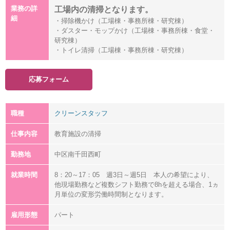
業務の詳
工場内の清掃となります。
細
・掃除機かけ（工場棟・事務所棟・研究棟）
・ダスター・モップかけ（工場棟・事務所棟・食堂・
研究棟）
・トイレ清掃（工場棟・事務所棟・研究棟）
応募フォーム
職種
クリーンスタッフ
仕事内容
教育施設の清掃
勤務地
中区南千田西町
就業時間
8：20～17：05 週3日～週5日 本人の希望により、
他現場勤務など複数シフト勤務で8hを超える場合、1ヵ
月単位の変形労働時間制となります。
雇用形態
パート