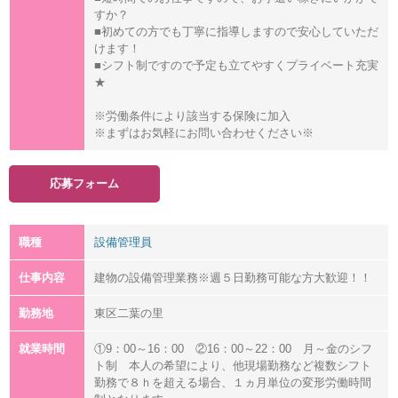
すか？
■初めての方でも丁寧に指導しますので安心していただ
けます！
■シフト制ですので予定も立てやすくプライベート充実
★
※労働条件により該当する保険に加入
※まずはお気軽にお問い合わせください※
応募フォーム
職種
設備管理員
仕事内容
建物の設備管理業務※週５日勤務可能な方大歓迎！！
勤務地
東区二葉の里
就業時間
①9：00～16：00 ②16：00～22：00 月～金のシフ
ト制 本人の希望により、他現場勤務など複数シフト
勤務で８ｈを超える場合、１ヵ月単位の変形労働時間