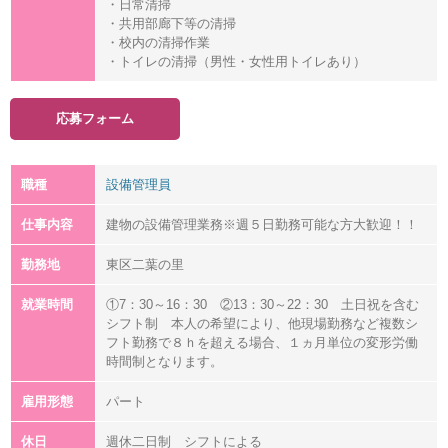
・日常清掃
・共用部廊下等の清掃
・校内の清掃作業
・トイレの清掃（男性・女性用トイレあり）
応募フォーム
職種
設備管理員
仕事内容
建物の設備管理業務※週５日勤務可能な方大歓迎！！
勤務地
東区二葉の里
就業時間
①7：30～16：30 ②13：30～22：30 土日祝を含む
シフト制 本人の希望により、他現場勤務など複数シ
フト勤務で８ｈを超える場合、１ヵ月単位の変形労働
時間制となります。
雇用形態
パート
休日
週休二日制 シフトによる