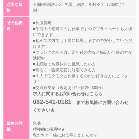
必要な資
不問/未経験OK◇学歴、経験、年齢不問（70歳定年
格
制）
その他待
■制服貸与
遇
■午前中の短時間のお仕事ですのでプライベートも大切
にできます
■初めての方でも丁寧に指導しますので安心していただ
けます！
■ブランクのある方、定年後の方など幅広い年齢の方が
活躍中！
■未経験でも意欲的に挑戦したい方
■明るく・臨機応変に対応できる方
■１人でモクモクと作業するのがお好きな方にピッタ
リ！
■交通費支給（規定あり/上限25,000円）
求人に関するお問い合わせはこちら
082-541-0181
までお気軽にお問い合わせ
ください★
業務の詳
急募！！
細
積極的に採用中★
私たちと一緒にお仕事しませんか？