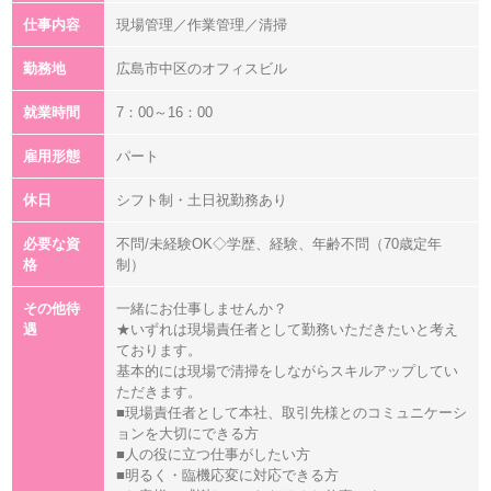
仕事内容
現場管理／作業管理／清掃
勤務地
広島市中区のオフィスビル
就業時間
7：00～16：00
雇用形態
パート
休日
シフト制・土日祝勤務あり
必要な資
不問/未経験OK◇学歴、経験、年齢不問（70歳定年
格
制）
その他待
一緒にお仕事しませんか？
遇
★いずれは現場責任者として勤務いただきたいと考え
ております。
基本的には現場で清掃をしながらスキルアップしてい
ただきます。
■現場責任者として本社、取引先様とのコミュニケーシ
ョンを大切にできる方
■人の役に立つ仕事がしたい方
■明るく・臨機応変に対応できる方