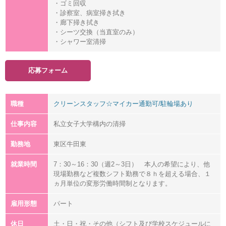
・ゴミ回収
・診察室、病室掃き拭き
・廊下掃き拭き
・シーツ交換（当直室のみ）
・シャワー室清掃
応募フォーム
職種
クリーンスタッフ☆マイカー通勤可/駐輪場あり
仕事内容
私立女子大学構内の清掃
勤務地
東区牛田東
就業時間
7：30～16：30（週2～3日） 本人の希望により、他
現場勤務など複数シフト勤務で８ｈを超える場合、１
ヵ月単位の変形労働時間制となります。
雇用形態
パート
休日
土・日・祝・その他（シフト及び学校スケジュールに