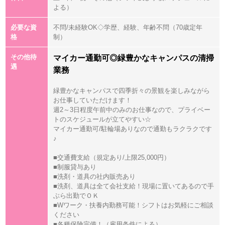
よる）
必要な資
不問/未経験OK◇学歴、経験、年齢不問（70歳定年
格
制）
その他待
マイカー通勤可◎緑豊かなキャンパスの清掃
遇
業務
緑豊かなキャンパスで四季折々の景観を楽しみながら
お仕事していただけます！
週2～3日程度午前中のみのお仕事なので、プライベー
トのスケジュールが立てやすい☆
マイカー通勤可/駐輪場ありなので通勤もラクラクです
♪
■交通費支給（規定あり/上限25,000円）
■制服貸与あり
■洗剤・道具の社内販売あり
■洗剤、道具は全て会社支給！現場に置いてあるので手
ぶら出勤でＯＫ
■Wワーク・扶養内勤務可能！シフトはお気軽にご相談
ください
■各種保険完備！（雇用条件による）