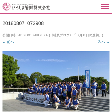
20180807_072908
公開日時:
2018/08/16
900 × 506
(
《社員ブログ》「８月６日の翌朝」
)
← 前へ
次へ →