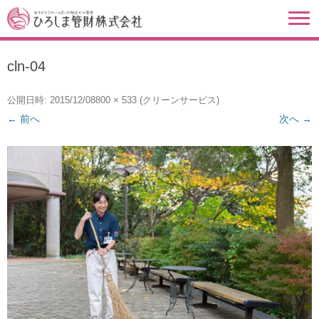
cln-04
公開日時:
2015/12/08
800 × 533
(
クリーンサービス
)
← 前へ
次へ →