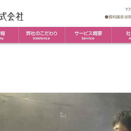
企業情報
弊社のこだわり
コ
サービス概
ン
テ
ン
ツ
へ
ス
キ
ッ
プ