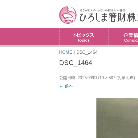
トピックス
HOME
｜
DSC_1464
DSC_1464
公開日時:
2017/09/01
719 × 507
(
先輩の声
)
← 前へ