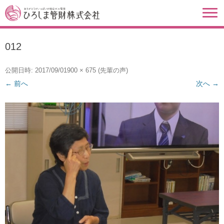
012
公開日時:
2017/09/01
900 × 675
(
先輩の声
)
← 前へ
次へ →