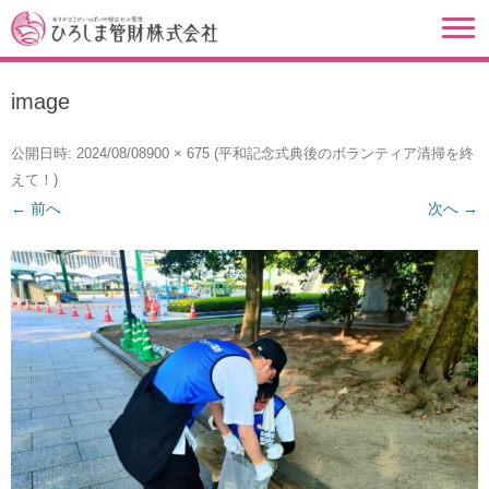
image
公開日時:
2024/08/08
900 × 675
(
平和記念式典後のボランティア清掃を終
えて！
)
← 前へ
次へ →