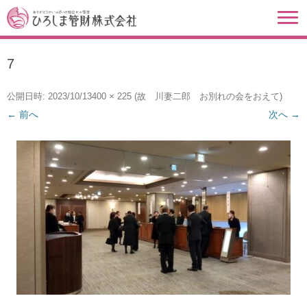
7
公開日時:
2023/10/13
400 × 225
(
故 川妻二郎 お別れの会をおえて
)
← 前へ
次へ →