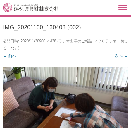
IMG_20201130_130403 (002)
公開日時:
2020/11/30
900 × 438
(
ラジオ出演のご報告 ＲＣＣラジオ「おひ
るーな」
)
← 前へ
次へ →