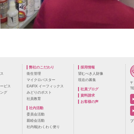
弊社のこだわり
採用情報
ビス
衛生管理
望むべき人財像
マイクロバスター
現在の募集
〒
サービス
EAIFIX イーフィックス
TE
社員ブログ
ニング
みどりのポスト
資料請求
社員教育
お客様の声
社内活動
委員会活動
親睦会活動
プ
社内報|わくわく便り