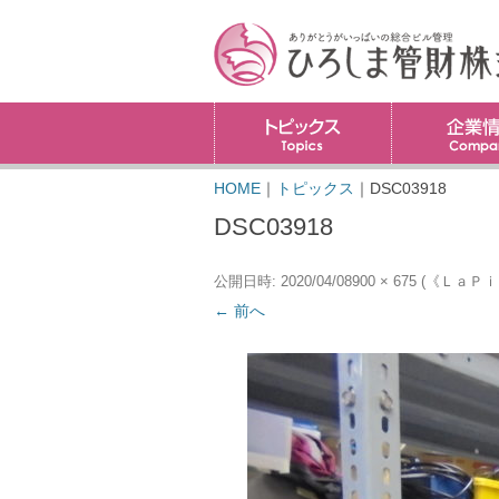
トピックス
HOME
｜
トピックス
｜
DSC03918
DSC03918
公開日時:
2020/04/08
900 × 675
(
《ＬａＰｉ
← 前へ