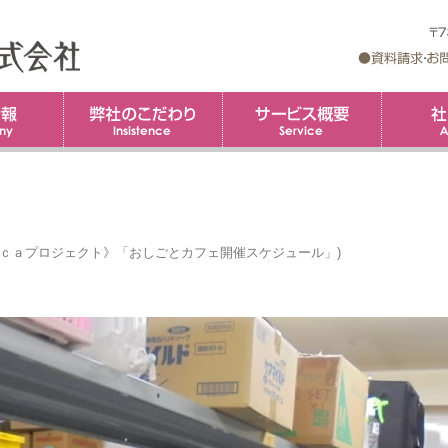
企業情報
弊社のこだわり
コ
サービス概
ン
テ
ン
ツ
へ
ス
キ
ッ
プ
ｃａプロジェクト》「おしごとカフェ開催スケジュール」
)