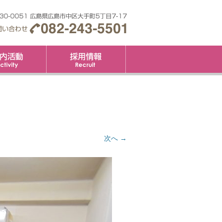
要
社内活動
採用情報
次へ →