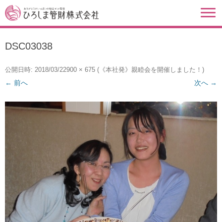
DSC03038
公開日時:
2018/03/22
900 × 675
(
《本社発》親睦会を開催しました！
)
← 前へ
次へ →