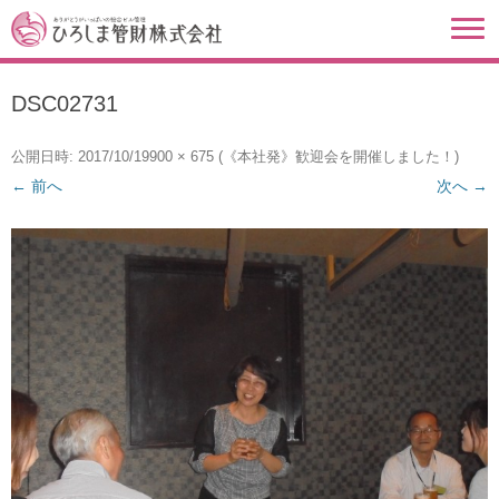
DSC02731
公開日時:
2017/10/19
900 × 675
(
《本社発》歓迎会を開催しました！
)
← 前へ
次へ →