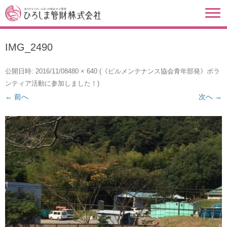
IMG_2490
公開日時:
2016/11/08
480 × 640
(
《ビルメンテナンス協会青年部発》ボラ
ンティア活動に参加しました！
)
← 前へ
次へ →