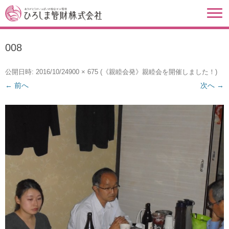
008
公開日時:
2016/10/24
900 × 675
(
《親睦会発》親睦会を開催しました！
)
← 前へ
次へ →