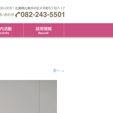
要
社内活動
採用情報
次へ →