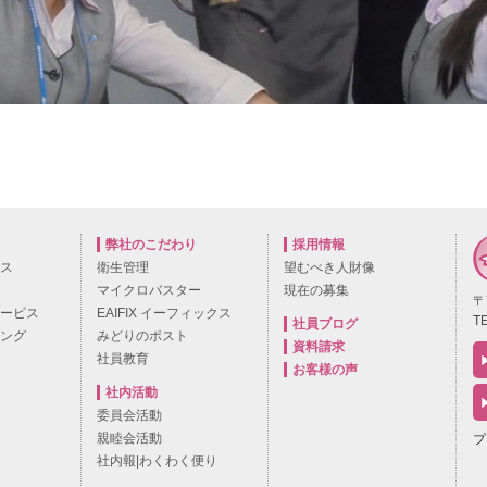
弊社のこだわり
採用情報
ビス
衛生管理
望むべき人財像
マイクロバスター
現在の募集
〒
サービス
EAIFIX イーフィックス
TE
社員ブログ
ニング
みどりのポスト
資料請求
社員教育
お客様の声
社内活動
委員会活動
親睦会活動
プ
社内報|わくわく便り