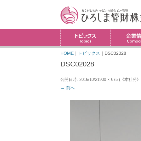
トピックス
HOME
｜
トピックス
｜
DSC02028
DSC02028
公開日時:
2016/10/21
900 × 675
(
《本社発》
← 前へ