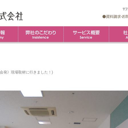
企業情報
弊社のこだわり
コ
サービス概
ン
テ
ン
ツ
へ
ス
キ
ッ
プ
会発》現場取材に行きました！
)