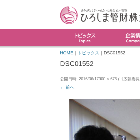
トピックス
HOME
｜
トピックス
｜
DSC01552
DSC01552
公開日時:
2016/06/17
900 × 675
(
《広報委員
← 前へ