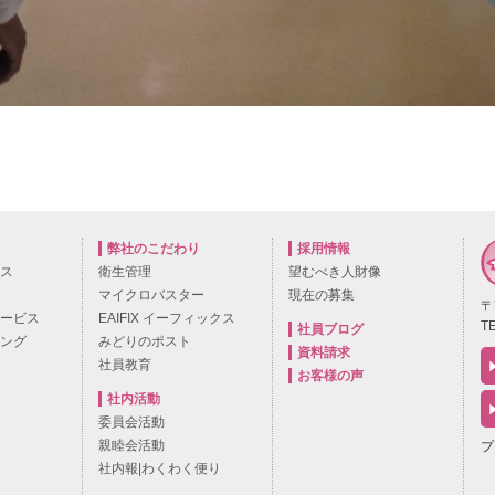
弊社のこだわり
採用情報
ビス
衛生管理
望むべき人財像
マイクロバスター
現在の募集
〒
サービス
EAIFIX イーフィックス
TE
社員ブログ
ニング
みどりのポスト
資料請求
社員教育
お客様の声
社内活動
委員会活動
親睦会活動
プ
社内報|わくわく便り