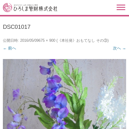
DSC01017
公開日時:
2016/05/09
675 × 900
(
《本社発》おもてなし その③
)
← 前へ
次へ →