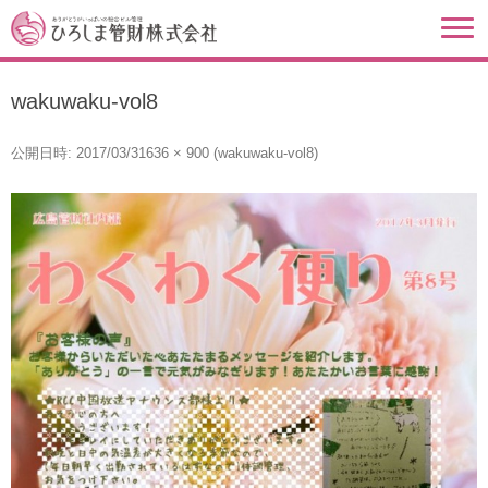
wakuwaku-vol8
公開日時:
2017/03/31
636 × 900
(
wakuwaku-vol8
)