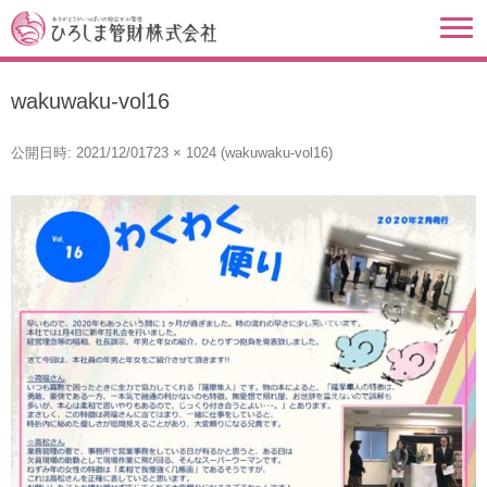
wakuwaku-vol16
公開日時:
2021/12/01
723 × 1024
(
wakuwaku-vol16
)