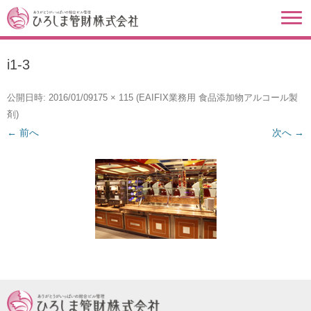
i1-3
公開日時:
2016/01/09
175 × 115
(
EAIFIX業務用 食品添加物アルコール製
剤
)
← 前へ
次へ →