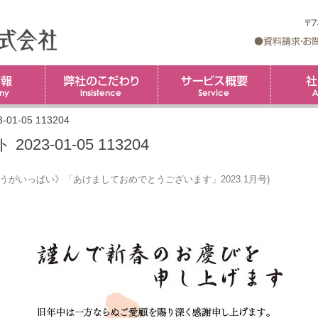
企業情報
弊社のこだわり
コ
サービス概
ン
テ
ン
ツ
-05 113204
へ
ス
キ
3-01-05 113204
ッ
プ
うがいっぱい》「あけましておめでとうございます」2023.1月号
)