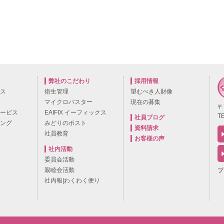
弊社のこだわり
採用情報
ビス
衛生管理
望むべき人財像
マイクロバスター
現在の募集
〒
サービス
EAIFIX イーフィックス
TE
社員ブログ
ニング
みどりのポスト
資料請求
社員教育
お客様の声
社内活動
委員会活動
親睦会活動
プ
社内報|わくわく便り