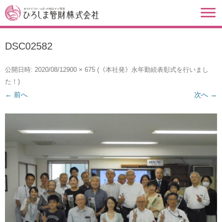
DSC02582
公開日時:
2020/08/12
900 × 675
(
《本社発》永年勤続表彰式を行いまし
た！
)
← 前へ
次へ →