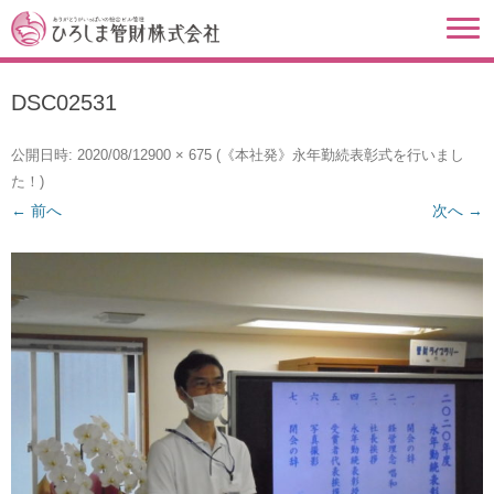
DSC02531
公開日時:
2020/08/12
900 × 675
(
《本社発》永年勤続表彰式を行いまし
た！
)
← 前へ
次へ →